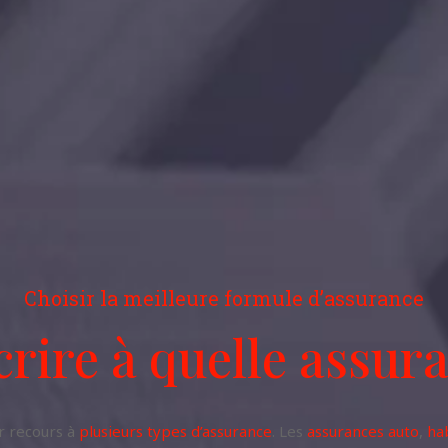
Choisir la meilleure formule d’assurance
rire à quelle assur
r recours à
plusieurs types d’assurance
. Les
assurances auto
,
ha