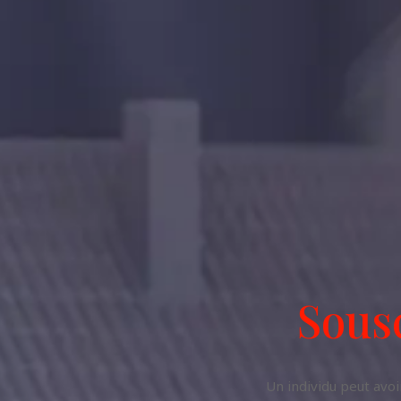
Sousc
Un individu peut avoi