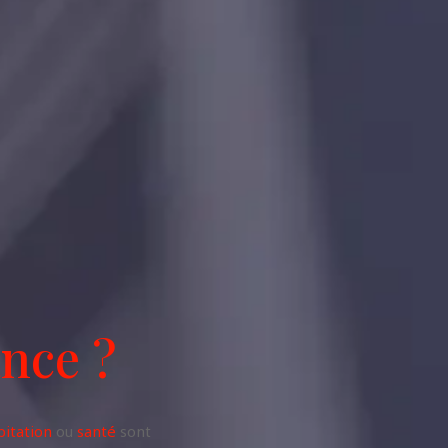
ance ?
bitation
ou
santé
sont