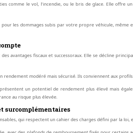
ies comme le vol, l’incendie, ou le bris de glace. Elle offre
ent pour les dommages subis par votre propre véhicule, même e
 compte
t des avantages fiscaux et successoraux. Elle se décline princi
 un rendement modéré mais sécurisé. Ils conviennent aux profils
, présentent un potentiel de rendement plus élevé mais égale
rance au risque plus élevée.
 et surcomplémentaires
nsables, qui respectent un cahier des charges défini par la loi,
ée, avec des plafonds de remboursement fixés pour certains act